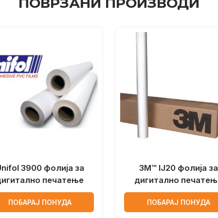
ПОВРЗАНИ ПРОИЗВОДИ
nifol 3900 фолија за
3M™ IJ20 фолија за
дигитално печатење
дигитално печатењ
ПОБАРАЈ ПОНУДА
ПОБАРАЈ ПОНУДА