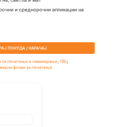
тна; светла и мат
рочни и среднорочни апликации на
РАЈ ПОНУДА / НАРАЧАЈ
а за печатење и ламинирање
,
ПВЦ
мерни фолии за печатење