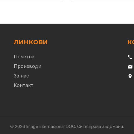
ЛИНКОВИ
К
Почетна
phone
Производи
email
За нас
location_on
Контакт
© 2026 Image Internacional DOO. Сите права задржани.