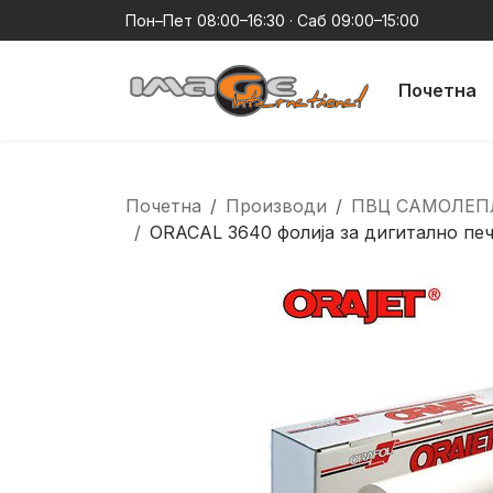
Пон–Пет 08:00–16:30 · Саб 09:00–15:00
Почетна
Почетна
Производи
ПВЦ САМОЛЕП
ORACAL 3640 фолија за дигитално пе