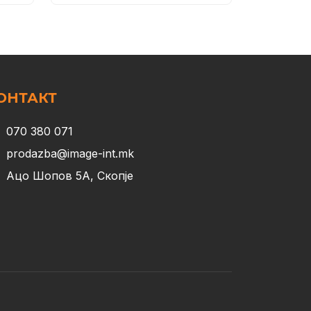
ОНТАКТ
070 380 071
prodazba@image-int.mk
Ацо Шопов 5А, Скопје