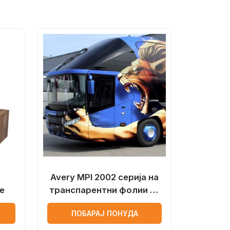
Avery MPI 2002 серија на
е
транспарентни фолии за
дигитално печатење
ПОБАРАЈ ПОНУДА