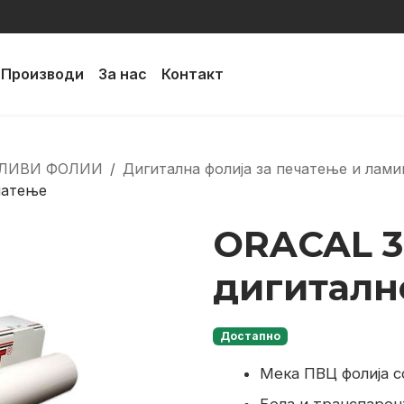
Производи
За нас
Контакт
ЛИВИ ФОЛИИ
Дигитална фолија за печатење и лам
чатење
ORACAL 3
дигиталн
Достапно
Мека ПВЦ фолија с