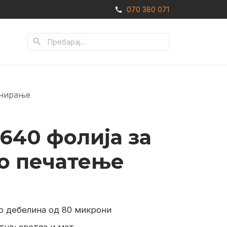
070 380 071
call
search
инирање
640 фолија за
о печатење
о дебелина од 80 микрони