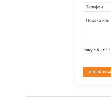
Колку е
5 + 9
?
*
ИСПРАТИ Б