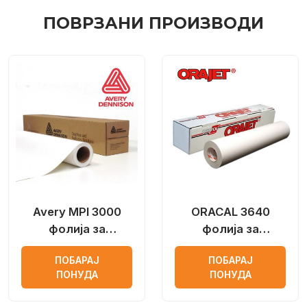
ПОВРЗАНИ ПРОИЗВОДИ
Avery MPI 3000
ORACAL 3640
фолија за
фолија за
дигитално
дигитално
ПОБАРАЈ
ПОБАРАЈ
печатење
печатење
ПОНУДА
ПОНУДА