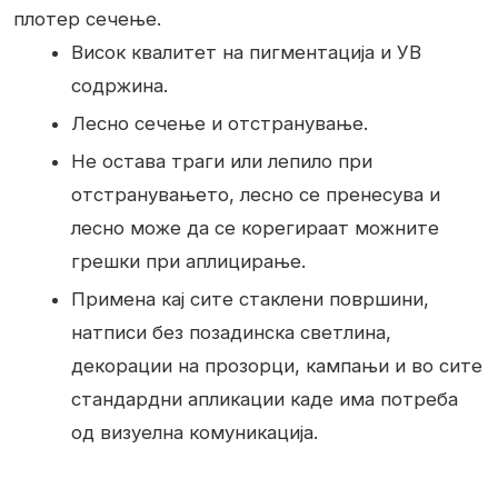
плотер сечење.
Висок квалитет на пигментација и УВ
содржина.
Лесно сечење и отстранување.
Не остава траги или лепило при
отстранувањето, лесно се пренесува и
лесно може да се корегираат можните
грешки при аплицирање.
Примена кај сите стаклени површини,
натписи без позадинска светлина,
декорации на прозорци, кампањи и во сите
стандардни апликации каде има потреба
од визуелна комуникација.