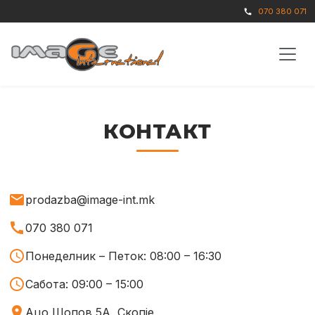
070 380 071
call
КОНТАКТ
mail
prodazba@image-int.mk
call
070 380 071
schedule
Понеделник – Петок: 08:00 – 16:30
schedule
Сабота: 09:00 – 15:00
place
Ацо Шопов 5А, Скопје