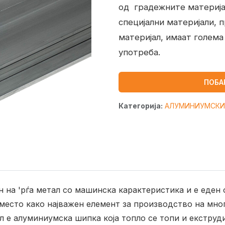
од градежните материја
специјални материјали,
материјал, имаат голема
употреба.
ПОБА
Категорија:
АЛУМИНИУМСКИ
н на 'рѓа метал со машинска карактеристика и е еден
 место како најважен елемент за производство на мно
е алуминиумска шипка која топло се топи и екструди