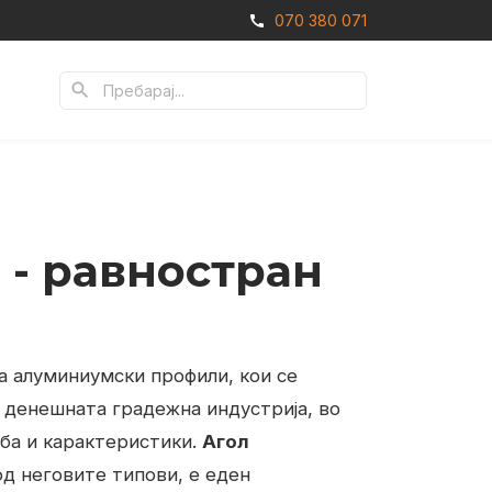
070 380 071
call
search
 - равностран
а алуминиумски профили, кои се
 денешната градежна индустрија, во
ба и карактеристики.
Агол
 од неговите типови, е еден