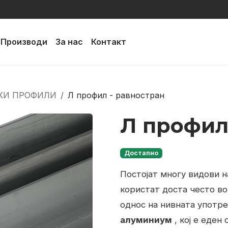
Производи
За нас
Контакт
КИ ПРОФИЛИ
Л профил - равностран
Л профил
Достапно
Постојат многу видови н
користат доста често во
однос на нивната употре
алуминиум
, кој е еден