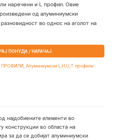
ли наречени и L профил. Овие
 произведени од алуминиумски
 разновидност во однос на аголот на
РАЈ ПОНУДА / НАРАЧАЈ
 ПРОФИЛИ
,
Алуминиумски L,H,U,T профили
 од најдобиените елементи во
гу конструкции во областа на
ра за да се добијат алуминиумски