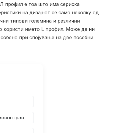
Л профил е тоа што има сериска
ристики на дизајнот се само неколку од
ични типови големина и различни
го користи името L профил. Може да ни
особено при спојување на две посебни