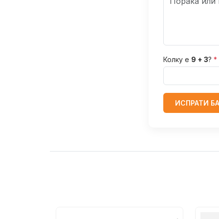
Колку е
9 + 3
?
*
ИСПРАТИ Б