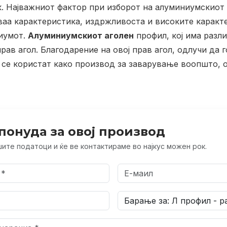
.
Најважниот фактор при изборот на алуминиумскиот 
ваа карактеристика, издржливоста и високите каракте
иумот.
Алуминиумскиот аголен
профил, кој има разл
рав агол. Благодарение на овој прав агол, одлучи да 
 се користат како производ за заварување воопшто, 
понуда за овој производ
ите податоци и ќе ве контактираме во најкус можен рок.