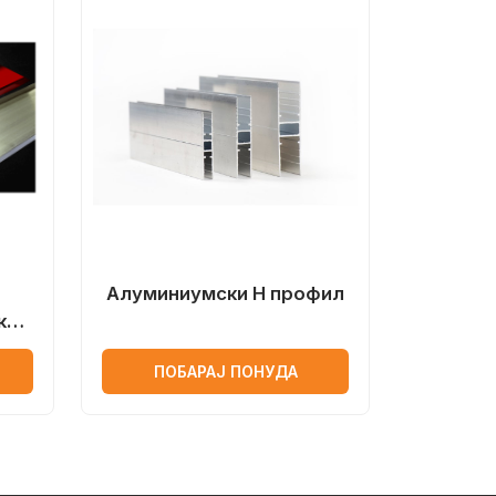
Алуминиумски H профил
ки
ПОБАРАЈ ПОНУДА