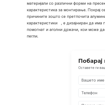
материјали со различни форми на пресек
карактеристика за монтирање. Покрај о
причините зошто се претпочита алумин
карактеристики , е дизајниран да има п
помогнат и аголни држачи, кои може да
пегли.
Побарај 
Оставете ги ваш