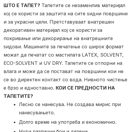
ШТО Е ТАПЕТ?
Тапетите се незаменлив материјал
кој се користи за заштита на сите ѕидни површини
и за украсни цели. Претставуваат внатрешен
декоративен материјал кој се користи за
покривање или декорирање на внатрешните
ѕидови. Машините за печатење со широк формат
можат да печатат со мастилата LATEX, SOLVENT,
ECO-SOLVENT и UV DRY. Тапетите се отпорни на
влага и може да се постават на површини кои не
се во директен контакт со вода. Нивното чистење
е брзо и едноставно.
КОИ СЕ ПРЕДНОСТИ НА
ТАПЕТИТЕ?
Лесно се нанесува. Не создава мирис при
нанесувањето.
Долго време на употреба и економично.
Нуди различни бои и дезени.