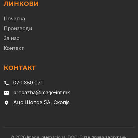
ЛИНКОВИ
Почетна
Производи
За нас
Контакт
КОНТАКТ
070 380 071
phone
prodazba@image-int.mk
email
Ацо Шопов 5А, Скопје
location_on
© 2026 Image Internacional DOO. Сите права задржани.