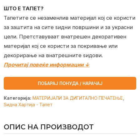
ШТО Е ТАПЕТ?
Тапетите се незаменлив материјал кој се користи
за заштита на сите ѕидни површини и за украсни
цели. Претставуваат внатрешен декоративен
материјал кој се користи за покривање или
декорирање на внатрешните ѕидови.
Прочитај повеќе информации ↓
ПОБАРАЈ ПОНУДА / НАРАЧАЈ
Категорија:
МАТЕРИЈАЛИ ЗА ДИГИТАЛНО ПЕЧАТЕЊЕ
,
Ѕидна Хартија - Тапет
ОПИС НА ПРОИЗВОДОТ