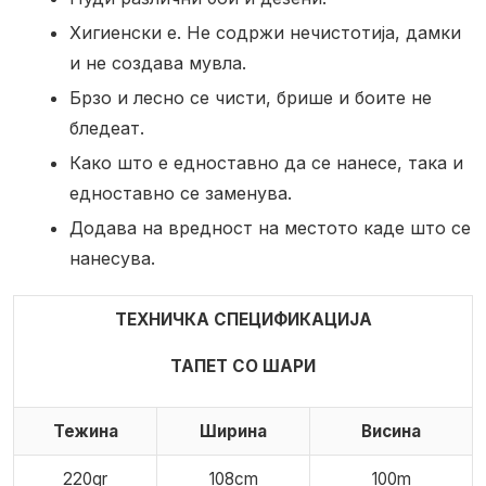
Хигиенски е. Не содржи нечистотија, дамки
и не создава мувла.
Брзо и лесно се чисти, брише и боите не
бледеат.
Како што е едноставно да се нанесе, така и
едноставно се заменува.
Додава на вредност на местото каде што се
нанесува.
ТЕХНИЧКА СПЕЦИФИКАЦИЈА
ТАПЕТ СО ШАРИ
Тежина
Ширина
Висина
220gr
108cm
100m