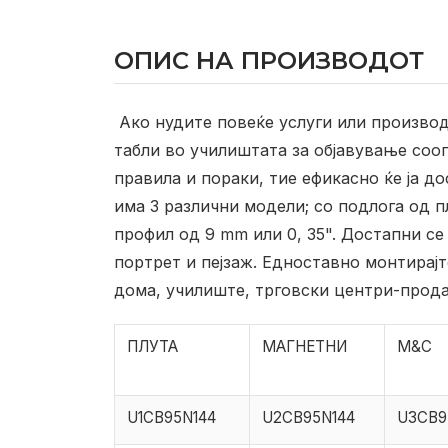
ОПИС НА ПРОИЗВОДОТ
Ако нудите повеќе услуги или производ
табли во училиштата за објавување соо
правила и пораки, тие ефикасно ќе ја д
има 3 различни модели; со подлога од 
профил од 9 mm или 0, 35". Достапни се
портрет и пејзаж. Едноставно монтирајт
дома, училиште, трговски центри-прода
ПЛУТА
МАГНЕТНИ
M&C
U1CB95N144
U2CB95N144
U3CB9