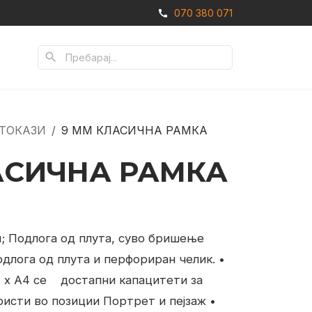
070 380 071
call
search
АТОКАЗИ
9 MM КЛАСИЧНА РАМКА
АСИЧНА РАМКА
; Подлога од плута, суво бришење
лога од плута и перфориран челик.
•
2 x A4 се
достапни капацитети за
ристи во позиции Портрет и пејзаж
•