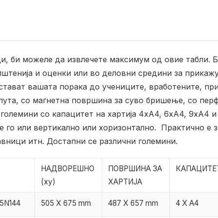
и, би можеле да извлечете максимум од овие табли. Б
пштенија и оценки или во деловни средини за прикажу
остават вашата порака до учениците, вработените, пр
плута, со магнетна површина за суво бришење, со пер
 големини со капацитет на хартија 4xA4, 6xA4, 9xA4 и
е го или вертикално или хоризонтално.
Практично е з
вници итн. Достапни се различни големини.
НАДВОРЕШНО
ПОВРШИНА ЗА
КАПАЦИТЕ
(xy)
ХАРТИЈА
5N144
505 X 675 mm
487 X 657 mm
4 X A4