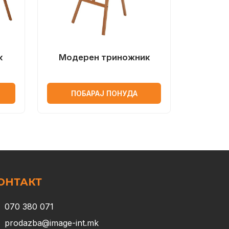
к
Модерен триножник
ПОБАРАЈ ПОНУДА
ОНТАКТ
070 380 071
prodazba@image-int.mk