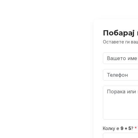
Побарај 
Оставете ги ваш
Колку е
9 + 5
?
*