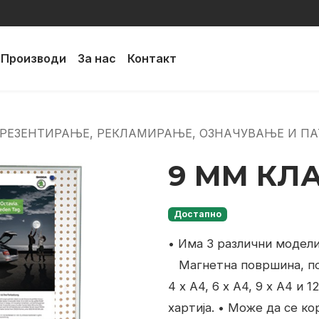
Производи
За нас
Контакт
ПРЕЗЕНТИРАЊЕ, РЕКЛАМИРАЊЕ, ОЗНАЧУВАЊЕ И П
9 MM КЛ
Достапно
• Има 3 различни модели
Магнетна површина, под
4 x A4, 6 x A4, 9 x A4 и 1
хартија.
• Може да се ко