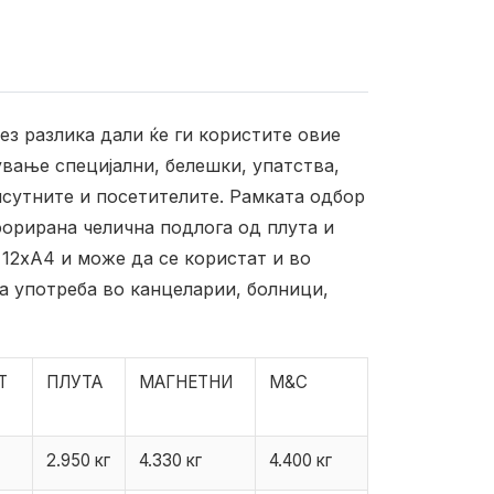
ез разлика дали ќе ги користите овие
вање специјални, белешки, упатства,
исутните и посетителите. Рамката одбор
форирана челична подлога од плута и
 12xA4 и може да се користат и во
а употреба во канцеларии, болници,
Т
ПЛУТА
МАГНЕТНИ
M&C
2.950 кг
4.330 кг
4.400 кг