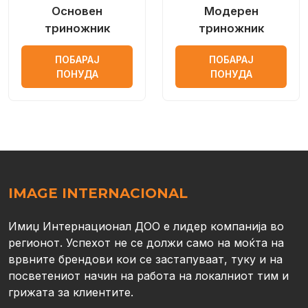
Основен
Модерен
триножник
триножник
ПОБАРАЈ
ПОБАРАЈ
ПОНУДА
ПОНУДА
IMAGE INTERNACIONAL
Имиџ Интернационал ДОО е лидер компанија во
регионот. Успехот не се должи само на моќта на
врвните брендови кои се застапуваат, туку и на
посветениот начин на работа на локалниот тим и
грижата за клиентите.