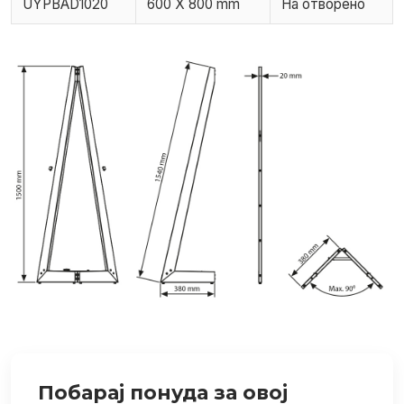
UYPBAD1020
600 X 800 mm
На отворено
Побарај понуда за овој