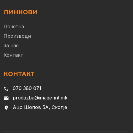
ЛИНКОВИ
Почетна
Производи
За нас
Контакт
КОНТАКТ
070 380 071
phone
prodazba@image-int.mk
email
Ацо Шопов 5А, Скопје
location_on