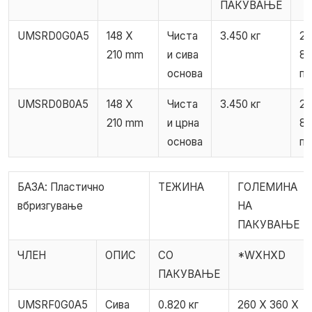
ПАКУВАЊЕ
UMSRD0G0A5
148 X
Чиста
3.450 кг
24
210 mm
и сива
86
основа
па
UMSRD0B0A5
148 X
Чиста
3.450 кг
24
210 mm
и црна
86
основа
па
БАЗА: Пластично
ТЕЖИНА
ГОЛЕМИНА
вбризгување
НА
ПАКУВАЊЕ
ЧЛЕН
ОПИС
СО
*WXHXD
ПАКУВАЊЕ
UMSRF0G0A5
Сива
0.820 кг
260 X 360 X