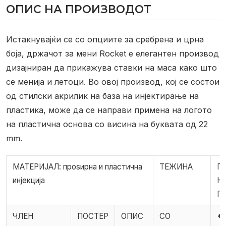
ОПИС НА ПРОИЗВОДОТ
Истакнувајќи се со опциите за сребрена и црна
боја, држачот за мени Rocket е елегантен производ
дизајниран да прикажува ставки на маса како што
се менија и летоци. Во овој производ, кој се состои
од стилски акрилик на база на инјектирање на
пластика, може да се направи примена на логото
на пластична основа со висина на буквата од 22
mm.
МАТЕРИЈАЛ: проѕирна и пластична
ТЕЖИНА
Г
инјекција
Н
П
ЧЛЕН
ПОСТЕР
ОПИС
СО
*