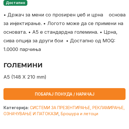
Достапно
• Држач за мени со проѕирен џеб и црна
основа
за инјектирање.
• Логото може да се примени на
основата.
• А5 е стандардна големина.
• Црна,
сива опција за други бои
• Достапно од MOQ:
1.0000 парчиња
ГОЛЕМИНИ
A5 (148 X 210 mm)
ПОБАРАЈ ПОНУДА / НАРАЧАЈ
Категорија:
СИСТЕМИ ЗА ПРЕЗЕНТИРАЊЕ, РЕКЛАМИРАЊЕ,
ОЗНАЧУВАЊЕ И ПАТОКАЗИ
,
Брошура и летоци