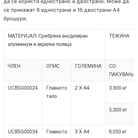
да се користи еднострано и двострано. Може да
се прикажат 8 еднострани и 16 двострани А4
брошури.
МАТЕРИЈАЛ: Сребрена анодизиран
ТЕЖИНА
алуминиум и акрилна полица
ЧЛЕН
ОПИС
ГОЛЕМИНА
СО
ПАКУВАЊЕ
UCBSG00024
Главното
2 X А4
3.900 кг
тело
5.300 кг
UCBSG00034
Главното
3 X A4
6.050 кг