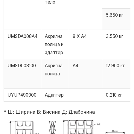
тело
5.650 кг
UMSDA008A4
Акрилна
8 X A4
3.550 кг
полица и
адаптер
UMSD008100
Акрилна
А4
12.900 кг
полица
UYUP490000
Адаптер
0.210 кг
* Ш: Ширина В: Висина Д: Длабочина