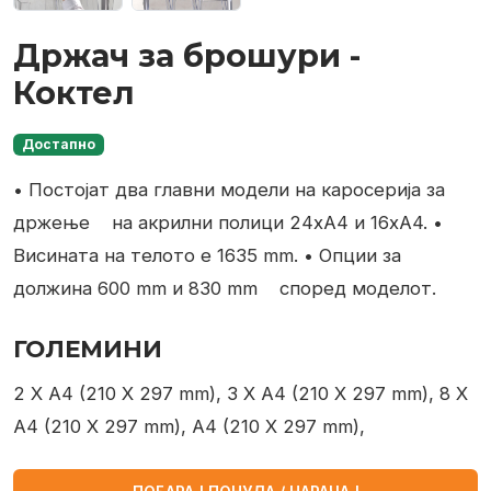
Држач за брошури -
Коктел
Достапно
• Постојат два главни модели на каросерија за
држење
на акрилни полици 24xA4 и 16xA4.
•
Висината на телото е 1635 mm.
• Опции за
должина 600 mm и 830 mm
според моделот.
ГОЛЕМИНИ
2 X A4 (210 X 297 mm), 3 X A4 (210 X 297 mm), 8 X
A4 (210 X 297 mm), A4 (210 X 297 mm),