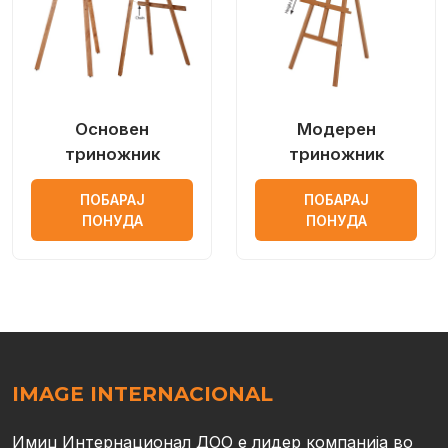
Основен
Модерен
триножник
триножник
ПОБАРАЈ
ПОБАРАЈ
ПОНУДА
ПОНУДА
IMAGE INTERNACIONAL
Имиџ Интернационал ДОО е лидер компанија во