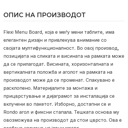
ОПИС НА ПРОИЗВОДОТ
Flexi Menu Board, која е меѓу мени таблите, има
елегантен дизајн и привлекува внимание со
својата мултифункционалност. Во овој производ,
позицијата на сликата и висината на рамката може
да се прилагодат. Висината, хоризонталната и
вертикалната положба и аголот на рамката на
производот може да се променат.
Спакувано е
расклопено.
Материјалите за монтажа и
прицврстување и дијаграмот за инсталација се
вклучени во пакетот.
Изборно, достапни се и
Rondo агол и фиксни стапала.
Тешката основа му
овозможува на производот да стои цврсто. Ова е
особено корисно на јавни места.