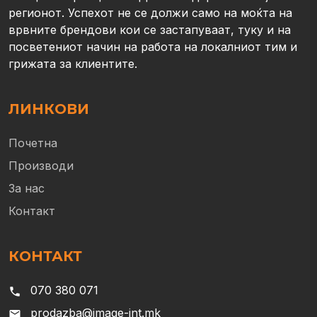
регионот. Успехот не се должи само на моќта на
врвните брендови кои се застапуваат, туку и на
посветениот начин на работа на локалниот тим и
грижата за клиентите.
ЛИНКОВИ
Почетна
Производи
За нас
Контакт
КОНТАКТ
070 380 071
phone
prodazba@image-int.mk
email