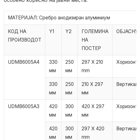
МАТЕРИЈАЛ: Сребро анодизиран алуминиум
КОД НА
Y1
Y2
ГОЛЕМИНА
ОБЈАСНУ
ПРОИЗВОДОТ
НА
ПОСТЕР
UDMB6005A4
330
250
297 X 210
Хоризонт
мм
мм
mm
330
250
210 X 297
Вертикал
мм
мм
мм
UDMB6005A3
420
300
420 X 297
Хоризонт
мм
мм
мм
420
300
297 X 420
Вертикал
мм
мм
mm