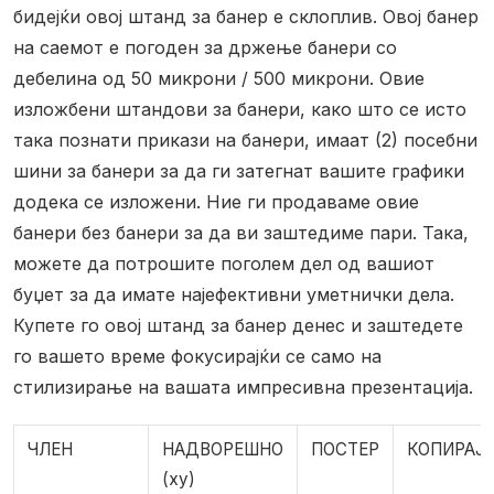
бидејќи овој штанд за банер е склоплив.
Овој банер
на саемот е погоден за држење банери со
дебелина од 50 микрони / 500 микрони.
Овие
изложбени штандови за банери, како што се исто
така познати прикази на банери, имаат (2) посебни
шини за банери за да ги затегнат вашите графики
додека се изложени. Ние ги продаваме овие
банери без банери за да ви заштедиме пари. Така,
можете да потрошите поголем дел од вашиот
буџет за да имате најефективни уметнички дела.
Купете го овој штанд за банер денес и заштедете
го вашето време фокусирајќи се само на
стилизирање на вашата импресивна презентација.
ЧЛЕН
НАДВОРЕШНО
ПОСТЕР
КОПИРАЈ
(xy)