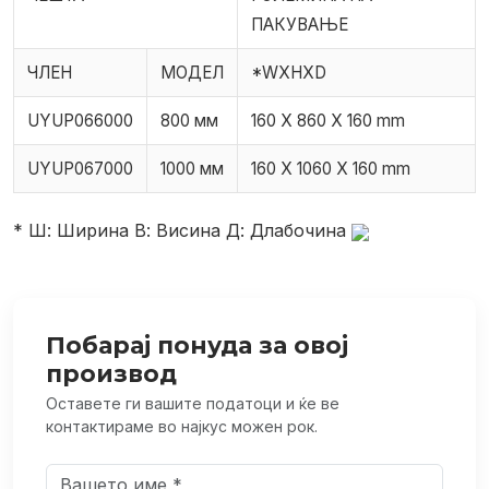
ПАКУВАЊЕ
ЧЛЕН
МОДЕЛ
*WXHXD
UYUP066000
800 мм
160 X 860 X 160 mm
UYUP067000
1000 мм
160 X 1060 X 160 mm
* Ш: Ширина В: Висина Д: Длабочина
Побарај понуда за овој
производ
Оставете ги вашите податоци и ќе ве
контактираме во најкус можен рок.