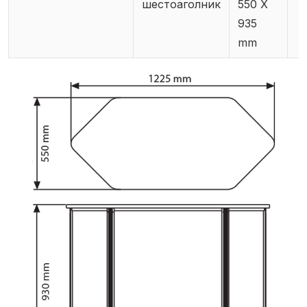
шестоаголник
550 X
935
mm