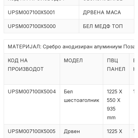
UPSM007100X5001
ДРВЕНА МАСА
UPSM007100X5000
БЕЛ МЕДФ ТОП
МАТЕРИЈАЛ: Сребро анодизиран алуминиум Поза
КОД НА
МОДЕЛ
ПВЦ
Б
ПРОИЗВОДОТ
ПАНЕЛ
Н
UPSM007100X5004
Бел
1225 X
1
шестоаголник
550 X
935
mm
UPSM007100X5005
Дрвен
1225 X
1