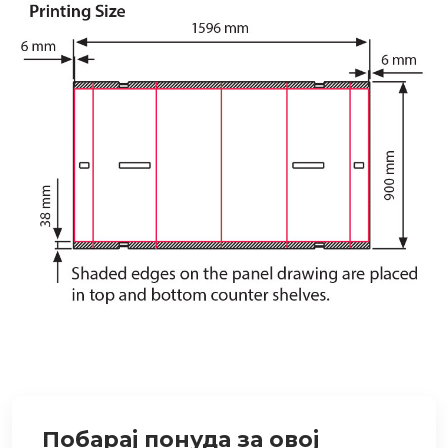
Побарај понуда за овој