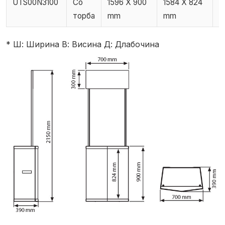
UTS00N3100
Со
1596 X 900
1584 X 824
1
торба
mm
mm
* Ш: Ширина В: Висина Д: Длабочина