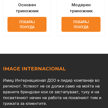
Основен
Модерен
триножник
триножник
ПОБАРАЈ
ПОБАРАЈ
ПОНУДА
ПОНУДА
IMAGE INTERNACIONAL
Имиџ Интернационал ДОО е лидер компанија во
регионот. Успехот не се должи само на моќта на
врвните брендови кои се застапуваат, туку и на
посветениот начин на работа на локалниот тим и
грижата за клиентите.