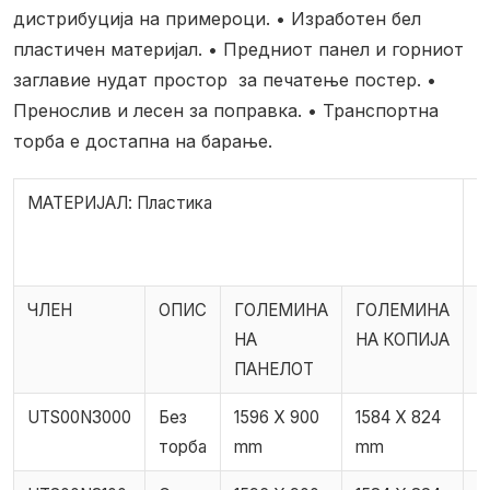
дистрибуција на примероци.
• Изработен бел
пластичен материјал.
• Предниот панел и горниот
заглавие нудат простор
за печатење постер.
•
Пренослив и лесен за поправка.
• Транспортна
торба е достапна на барање.
МАТЕРИЈАЛ: Пластика
Т
ЧЛЕН
ОПИС
ГОЛЕМИНА
ГОЛЕМИНА
С
НА
НА КОПИЈА
П
ПАНЕЛОТ
UTS00N3000
Без
1596 X 900
1584 X 824
1
торба
mm
mm