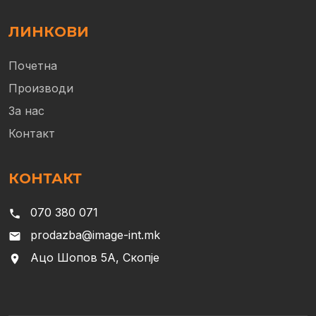
ЛИНКОВИ
Почетна
Производи
За нас
Контакт
КОНТАКТ
070 380 071
phone
prodazba@image-int.mk
email
Ацо Шопов 5А, Скопје
location_on