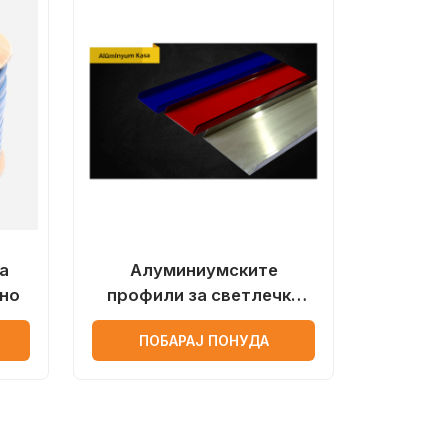
а
Алуминиумските
но
профили за светлечки
реклами
ПОБАРАЈ ПОНУДА