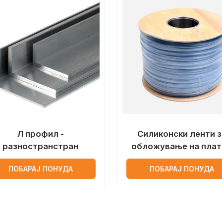
Л профил -
Силиконски ленти з
разностранстран
обложување на плат
ПОБАРАЈ ПОНУДА
ПОБАРАЈ ПОНУДА