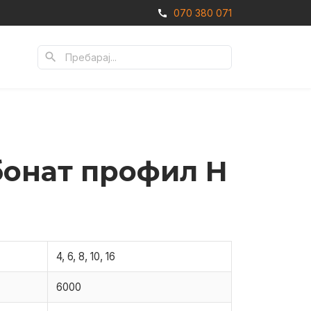
070 380 071
call
search
онат профил H
4, 6, 8, 10, 16
6000