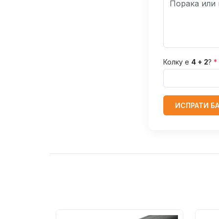
Колку е
4 + 2
?
*
ИСПРАТИ Б