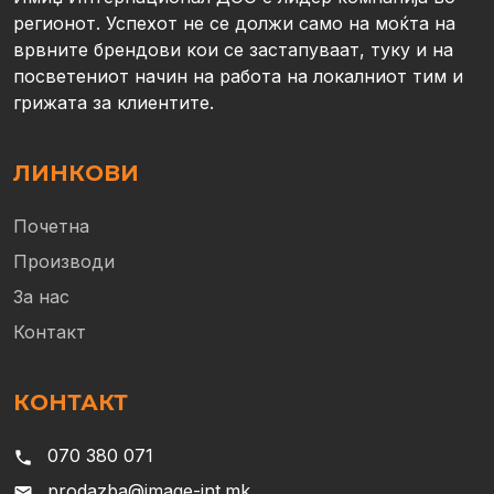
регионот. Успехот не се должи само на моќта на
врвните брендови кои се застапуваат, туку и на
посветениот начин на работа на локалниот тим и
грижата за клиентите.
ЛИНКОВИ
Почетна
Производи
За нас
Контакт
КОНТАКТ
070 380 071
phone
prodazba@image-int.mk
email