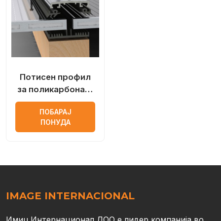
Потисен профил
за поликарбонат-
горен
ПОБАРАЈ
ПОНУДА
IMAGE INTERNACIONAL
Имиџ Интернационал ДОО е лидер компанија во