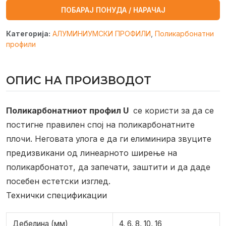
ПОБАРАЈ ПОНУДА / НАРАЧАЈ
Категорија:
АЛУМИНИУМСКИ ПРОФИЛИ
,
Поликарбонатни
профили
ОПИС НА ПРОИЗВОДОТ
Поликарбонатниот профил U
се користи за да се
постигне правилен спој на поликарбонатните
плочи.
Неговата улога е да ги елиминира звуците
предизвикани од линеарното ширење на
поликарбонатот, да запечати, заштити и да даде
посебен естетски изглед.
Технички спецификации
Дебелина (мм)
4, 6, 8, 10, 16