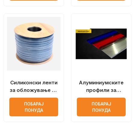
Силиконски ленти
Алуминиумските
за обложување на
профили за
платно
светлечки
ПОБАРАЈ
ПОБАРАЈ
реклами
ПОНУДА
ПОНУДА