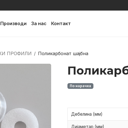
Производи
За нас
Контакт
КИ ПРОФИЛИ
Поликарбонат шајбна
Поликарб
По нарачка
Дебелина (мм)
Дијаметар (мм)