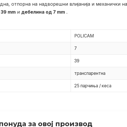
една, отпорна на надворешни влијанија и механички н
 39 mm
и
дебелина од 7 mm
.
POLICAM
7
39
транспарентна
25 парчиња / кеса
понуда за овој производ