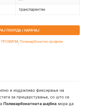
транспарентен
РАЈ ПОНУДА / НАРАЧАЈ
 ПРОФИЛИ
,
Поликарбонатни профили
 силно и издржливо фиксирање на
стата за прицврстување, со што се
а
Поликарбонатната шајбна
мора да