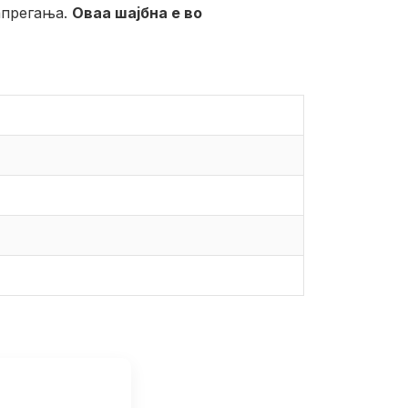
апрегања.
Оваа шајбна е во