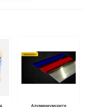
а
Алуминиумските