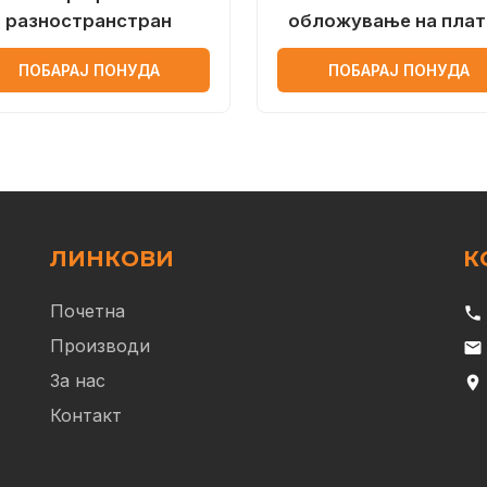
разностранстран
обложување на плат
ПОБАРАЈ ПОНУДА
ПОБАРАЈ ПОНУДА
ЛИНКОВИ
К
Почетна
phone
Производи
email
За нас
location_on
Контакт