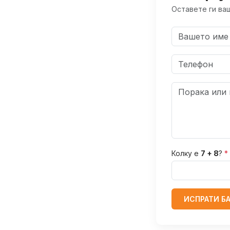
Оставете ги ваш
Колку е
7 + 8
?
*
ИСПРАТИ Б