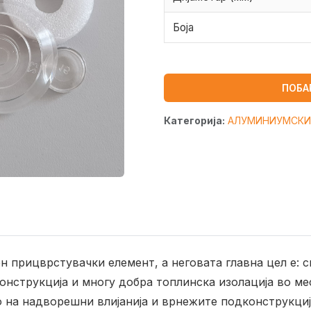
Боја
ПОБА
Категорија:
АЛУМИНИУМСКИ
н прицврстувачки елемент, а неговата главна цел е:
онструкција и многу добра топлинска изолација во ме
 на надворешни влијанија и врнежите подконструкциј