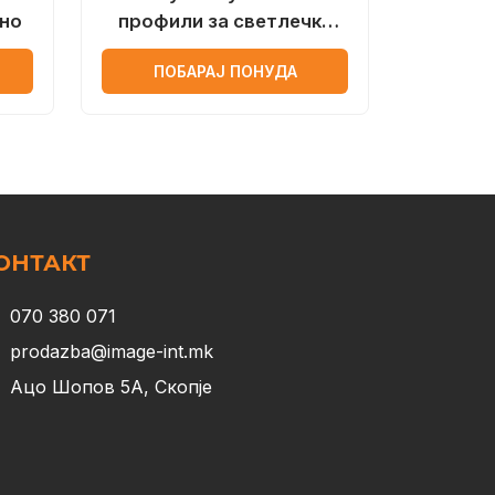
но
профили за светлечки
реклами
ПОБАРАЈ ПОНУДА
ОНТАКТ
070 380 071
prodazba@image-int.mk
Ацо Шопов 5А, Скопје