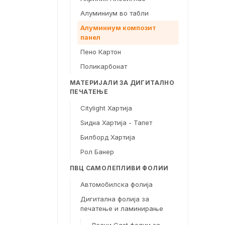
Алуминиум во табли
Алуминиум композит
панел
Пено Картон
Поликарбонат
МАТЕРИЈАЛИ ЗА ДИГИТАЛНО
ПЕЧАТЕЊЕ
Citylight Хартија
Ѕидна Хартија - Тапет
Билборд Хартија
Рол Банер
ПВЦ САМОЛЕПЛИВИ ФОЛИИ
Автомобилска фолија
Дигитална фолија за
печатење и ламинирање