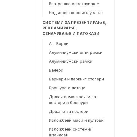
Внатрешно осветлување
Надворешно осветлување
СИСТЕМИ ЗА ПРЕЗЕНТИРАЊЕ,
РЕКЛАМИРАЊЕ,
ОЗНАЧУВАЊЕ И ПАТОКАЗИ
А – Борди
Алуминиумски опти рамки
Алуминиумски рамки
Банери
Бариери и паркинг стопери
Брошура и летоци
Држач самостоечки за
постери и брошури
Држачи за постери
Изложбени маси и пултови
Изложбени системи/
штандови