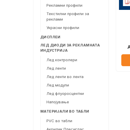
Рекламни профили
Текстилни профили за
реклами
Украсни профили
ДИСПЛЕИ
ЛЕД ДИОДИ ЗА РЕКЛАМНАТА
ИНДУСТРИЈА
Лед контролери
Лед ленти
Лед ленти во лента
Лед модули
Лед флуоросцентни
Напојување
МАТЕРИЈАЛИ ВО ТАБЛИ
PVC во табли
Акрилик Плесиглас