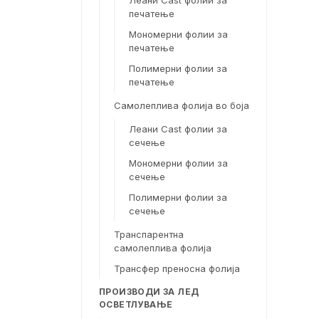
Леани Cast фолии за
печатење
Мономерни фолии за
печатење
Полимерни фолии за
печатење
Самолеплива фолија во боја
Леани Cast фолии за
сечење
Мономерни фолии за
сечење
Полимерни фолии за
сечење
Транспарентна
самолеплива фолија
Трансфер преносна фолија
ПРОИЗВОДИ ЗА ЛЕД
ОСВЕТЛУВАЊЕ