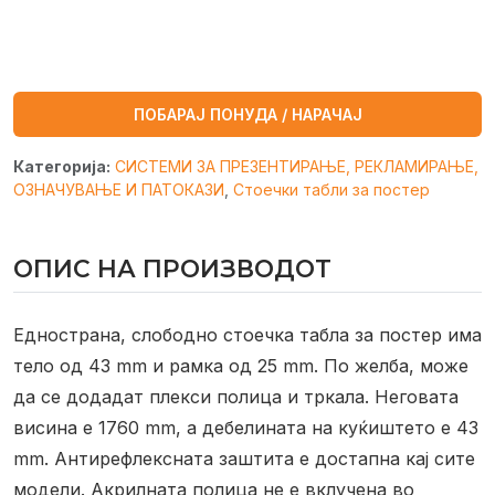
ПОБАРАЈ ПОНУДА / НАРАЧАЈ
Категорија:
СИСТЕМИ ЗА ПРЕЗЕНТИРАЊЕ, РЕКЛАМИРАЊЕ,
ОЗНАЧУВАЊЕ И ПАТОКАЗИ
,
Стоечки табли за постер
ОПИС НА ПРОИЗВОДОТ
Еднострана, слободно стоечка табла за постер има
тело од 43 mm и рамка од 25 mm. По желба, може
да се додадат плекси полица и тркала. Неговата
висина е 1760 mm, а дебелината на куќиштето е 43
mm. Антирефлексната заштита е достапна кај сите
модели. Акрилната полица не е вклучена во