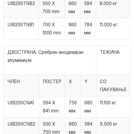
UIB200TNB2
500 X
660
584
8.000 кг
700 mm
мм
мм
UIB200TNB1
700 X
860
784
11.000 кг
1000 mm
мм
мм
ДВОСТРАНА: Сребрен анодизиран
ТЕЖИНА
алуминиум
ЧЛЕН
ПОСТЕР
X
Y
СО
ПАКУВАЊЕ
UIB200CNA1
594 X
756
680
11.100 кг
841 mm
мм
мм
UIB200CNB2
500 X
660
584
9.500 кг
700 mm
мм
мм