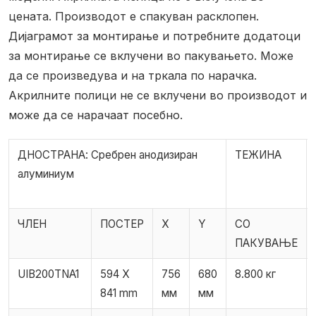
цената.
Производот е спакуван расклопен.
Дијаграмот за монтирање и потребните додатоци
за монтирање се вклучени во пакувањето.
Може
да се произведува и на тркала по нарачка.
Акрилните полици не се вклучени во производот и
може да се нарачаат посебно.
ДНОСТРАНА: Сребрен анодизиран
ТЕЖИНА
алуминиум
ЧЛЕН
ПОСТЕР
X
Y
СО
ПАКУВАЊЕ
UIB200TNA1
594 X
756
680
8.800 кг
841 mm
мм
мм