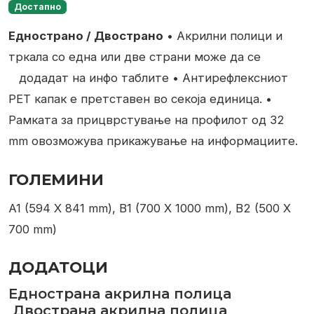
Достапно
Еднострано / Двострано
• Акрилни полици и
тркала со една или две страни може да се
додадат на инфо таблите
• Антирефлексниот
PET капак е претставен во секоја единица.
•
Рамката за прицврстување на профилот од 32
mm овозможува прикажување на информациите.
ГОЛЕМИНИ
A1 (594 X 841 mm), B1 (700 X 1000 mm), B2 (500 X
700 mm)
ДОДАТОЦИ
Еднострана
акрилна полица
Двострана акрилна полица