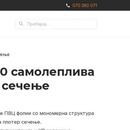
070 380 071
call
search
чење
00 самолеплива
а сечење
 se ПВЦ фолии со мономерна структура
а плотер сечење.