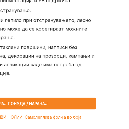
 пигментација и УВ содржина.
тстранување.
ли лепило при отстранувањето, лесно
сно може да се корегираат можните
ирање.
стаклени површини, натписи без
на, декорации на прозорци, кампањи и
и апликации каде има потреба од
ција.
РАЈ ПОНУДА / НАРАЧАЈ
ИВИ ФОЛИИ
,
Самолеплива фолија во боја
,