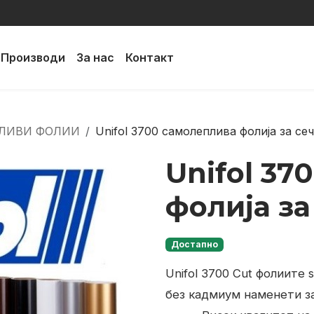
Производи
За нас
Контакт
ЛИВИ ФОЛИИ
Unifol 3700 самолеплива фолија за се
Unifol 37
фолија з
Достапно
Unifol 3700 Cut фолиите
без кадмиум наменети з