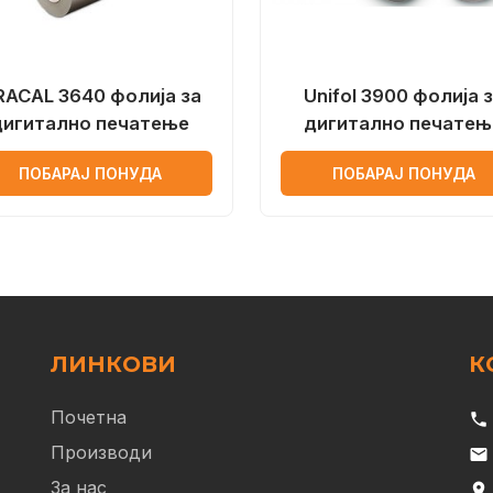
ACAL 3640 фолија за
Unifol 3900 фолија 
дигитално печатење
дигитално печатењ
ПОБАРАЈ ПОНУДА
ПОБАРАЈ ПОНУДА
ЛИНКОВИ
К
Почетна
phone
Производи
email
За нас
location_on