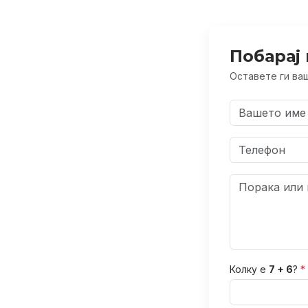
Побарај 
Оставете ги ваш
Колку е
7 + 6
?
*