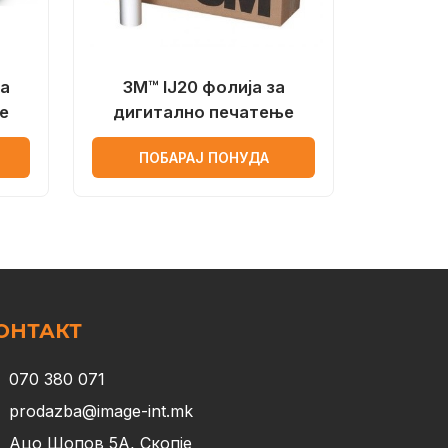
за
3M™ IJ20 фолија за
е
дигитално печатење
ПОБАРАЈ ПОНУДА
ОНТАКТ
070 380 071
prodazba@image-int.mk
Ацо Шопов 5А, Скопје