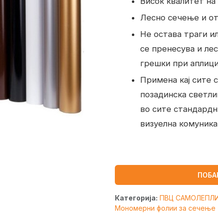
Висок квалитет на
Лесно сечење и о
Не остава траги и
се пренесува и ле
грешки при аплиц
Примена кај сите 
позадинска светли
во сите стандардн
визуелна комуника
ПОБА
Категорија:
ПВЦ САМОЛЕПЛ
Мономерни фолии за сечење