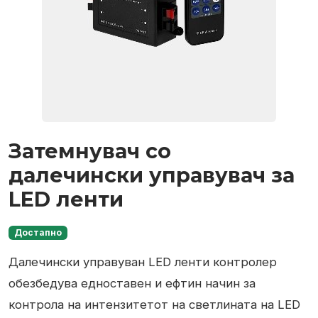
Затемнувач со
далечински управувач за
LED ленти
Достапно
Далечински управуван LED ленти контролер
обезбедува едноставен и ефтин начин за
контрола на интензитетот на светлината на LED