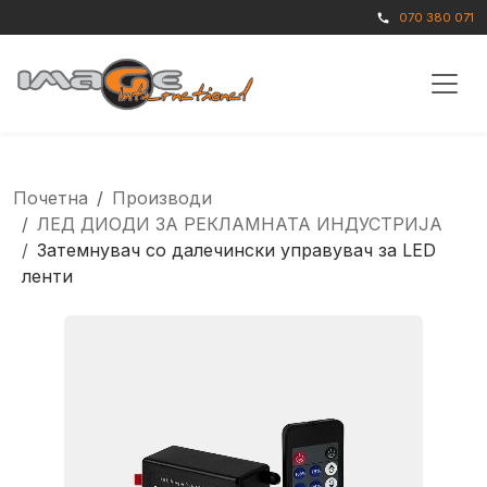
070 380 071
call
Почетна
Производи
ЛЕД ДИОДИ ЗА РЕКЛАМНАТА ИНДУСТРИЈА
Затемнувач со далечински управувач за LED
ленти