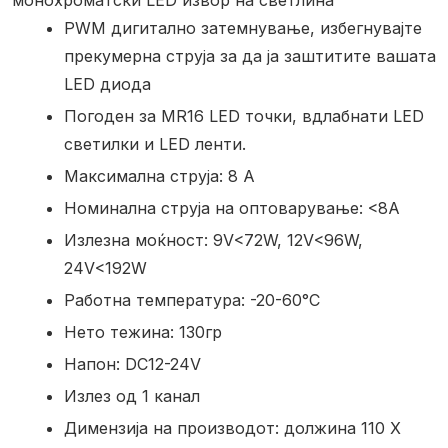
монохроматски LED извор на светлина
PWM дигитално затемнување, избегнувајте
прекумерна струја за да ја заштитите вашата
LED диода
Погоден за MR16 LED точки, вдлабнати LED
светилки и LED ленти.
Максимална струја: 8 А
Номинална струја на оптоварување: <8А
Излезна моќност: 9V<72W, 12V<96W,
24V<192W
Работна температура: -20-60°C
Нето тежина: 130гр
Напон: DC12-24V
Излез од 1 канал
Димензија на производот: должина 110 X