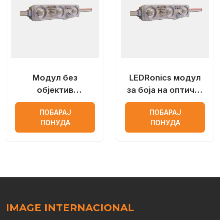
Модул без
LEDRonics модул
објектив
за боја на оптички
LEDRonics со
леќи
ПОБАРАЈ
ПОБАРАЈ
Samsung лед чип
ПОНУДА
ПОНУДА
IMAGE INTERNACIONAL