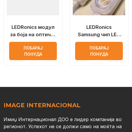
LEDRonics модул
LEDRonics
за боја на оптички
Samsung чип LED
леќи
модул со објектив
ПОБАРАЈ
ПОБАРАЈ
ПОНУДА
ПОНУДА
IMAGE INTERNACIONAL
Имиџ Интернационал ДОО е лидер компанија во
регионот. Успехот не се должи само на моќта на