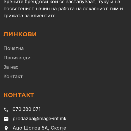
врвните брендови кои се застапуваат, туку и на
посветениот начин на работа на локалниот тим и
грижата за клиентите.
ЛИНКОВИ
Почетна
Производи
За нас
Контакт
КОНТАКТ
070 380 071
phone
prodazba@image-int.mk
email
Ацо Шопов 5А, Скопје
location_on