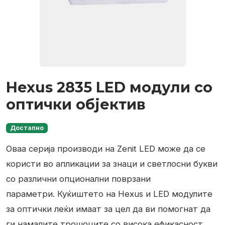
Hexus 2835 LED модули со
оптички објектив
Достапно
Оваа серија производи на Zenit LED може да се
користи во апликации за знаци и светлосни букви
со различни опционални поврзани
параметри. Куќиштето на Hexus и LED модулите
за оптички леќи имаат за цел да ви помогнат да
ги намалите трошоците со висока ефикасност.