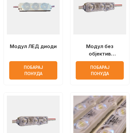
Модул ЛЕД диоди
Модул без
објектив
LEDRonics со
ПОБАРАЈ
ПОБАРАЈ
Samsung лед чип
ПОНУДА
ПОНУДА