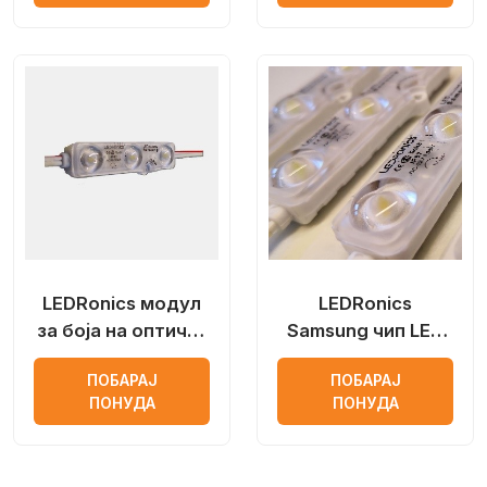
LEDRonics модул
LEDRonics
за боја на оптички
Samsung чип LED
леќи
модул со објектив
ПОБАРАЈ
ПОБАРАЈ
ПОНУДА
ПОНУДА