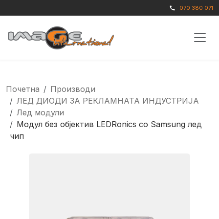
070 380 071
call
Почетна
Производи
ЛЕД ДИОДИ ЗА РЕКЛАМНАТА ИНДУСТРИЈА
Лед модули
Модул без објектив LEDRonics со Samsung лед
чип