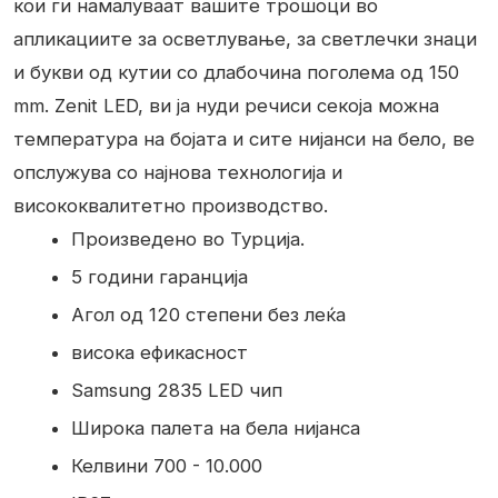
кои ги намалуваат вашите трошоци во
апликациите за осветлување, за светлечки знаци
и букви од кутии со длабочина поголема од 150
mm. Zenit LED, ви ја нуди речиси секоја можна
температура на бојата и сите нијанси на бело, ве
опслужува со најнова технологија и
висококвалитетно производство.
Произведено во Турција.
5 години гаранција
Агол од 120 степени без леќа
висока ефикасност
Samsung 2835 LED чип
Широка палета на бела нијанса
Келвини 700 - 10.000