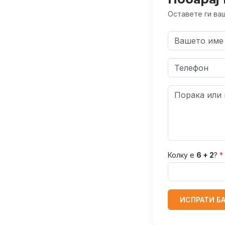
Оставете ги ваш
Колку е
6 + 2
?
*
ИСПРАТИ Б