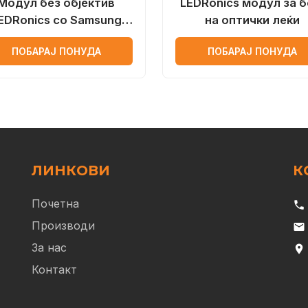
Модул без објектив
LEDRonics модул за б
EDRonics со Samsung
на оптички леќи
лед чип
ПОБАРАЈ ПОНУДА
ПОБАРАЈ ПОНУДА
ЛИНКОВИ
К
Почетна
phone
Производи
email
За нас
location_on
Контакт