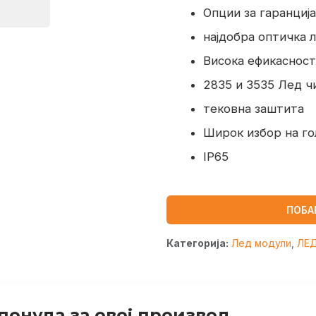
Опции за гаранција
најдобра оптичка 
Висока ефикасност
2835 и 3535 Лед ч
тековна заштита
Широк избор на г
IP65
ПОБА
Категорија:
Лед модули
,
ЛЕ
понуда за овој производ