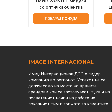
Hexus 2835 LED модули
со оптички објектив
L
ПОБАРАЈ ПОНУДА
IMAGE INTERNACIONAL
Имиџ Интернационал ДОО е лидер
компанија во регионот. Успехот не се
должи само на моќта на врвните
брендови кои се застапуваат, туку и на
посветениот начин на работа на
локалниот тим и грижата за клиентите.