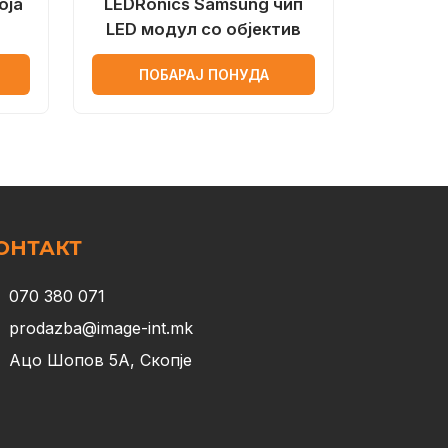
оја
LEDRonics Samsung чип
LED модул со објектив
ПОБАРАЈ ПОНУДА
ОНТАКТ
070 380 071
prodazba@image-int.mk
Ацо Шопов 5А, Скопје