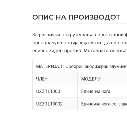
ОПИС НА ПРОИЗВОДОТ
За различни опкружувања се достапни ф
препорачува опција која може да се по
елипсовиден профил. Металната основа
МАТЕРИЈАЛ : Сребрен анодизиран алумин
ЧЛЕН
МОДЕЛИ
UZZTLT0001
Единечна нога
UZZTLT0002
Единечна нога со глав