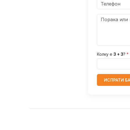
Колку е
3 + 3
?
*
ИСПРАТИ Б