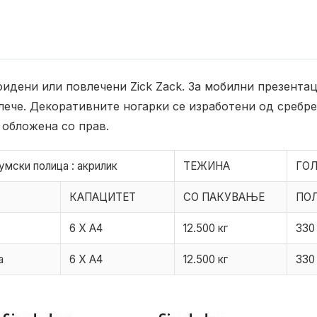
идени или повлечени Zick Zack. За мобилни презентац
влече. Декоративните ногарки се изработени од среб
 обложена со прав.
иумски
полица : акрилик
ТЕЖИНА
ГО
КАПАЦИТЕТ
СО ПАКУВАЊЕ
ПОЛ
6 X A4
12.500 кг
330
а
6 X A4
12.500 кг
330