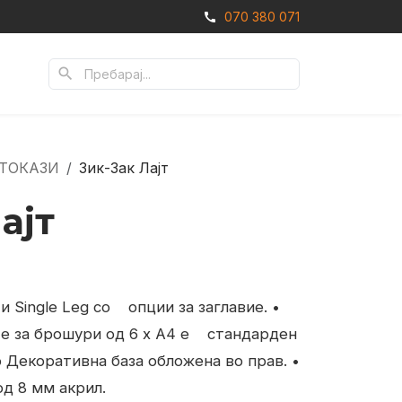
070 380 071
call
search
АТОКАЗИ
Зик-Зак Лајт
ајт
и Single Leg со
опции за заглавие.
•
 за брошури од 6 x А4 е
стандарден
о Декоративна база обложена во прав.
•
д 8 мм акрил.