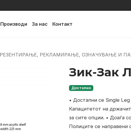
Производи
За нас
Контакт
ПРЕЗЕНТИРАЊЕ, РЕКЛАМИРАЊЕ, ОЗНАЧУВАЊЕ И П
Зик-Зак Л
Достапно
• Достапни се Single Leg 
Капацитетот на држачите
за сите опции.
• Доаѓа с
Полиците се направени о