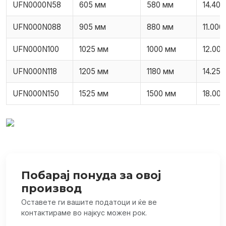
UFN0000N58
605 мм
580 мм
14.400
UFN000N088
905 мм
880 мм
11.000 
UFN000N100
1025 мм
1000 мм
12.000
UFN000N118
1205 мм
1180 мм
14.250
UFN000N150
1525 мм
1500 мм
18.000
Побарај понуда за овој
производ
Оставете ги вашите податоци и ќе ве
контактираме во најкус можен рок.