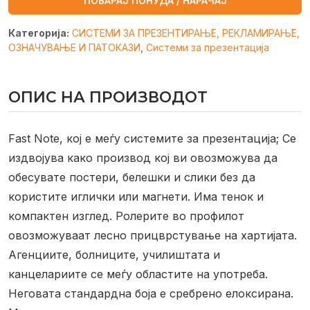
ПОБАРАЈ ПОНУДА / НАРАЧАЈ
Категорија:
СИСТЕМИ ЗА ПРЕЗЕНТИРАЊЕ, РЕКЛАМИРАЊЕ,
ОЗНАЧУВАЊЕ И ПАТОКАЗИ
,
Системи за презентација
ОПИС НА ПРОИЗВОДОТ
Fast Note, кој е меѓу системите за презентација; Се
издвојува како производ кој ви овозможува да
обесувате постери, белешки и слики без да
користите иглички или магнети. Има тенок и
компактен изглед. Ролерите во профилот
овозможуваат лесно прицврстување на хартијата.
Агенциите, болниците, училиштата и
канцелариите се меѓу областите на употреба.
Неговата стандардна боја е сребрено елоксирана.