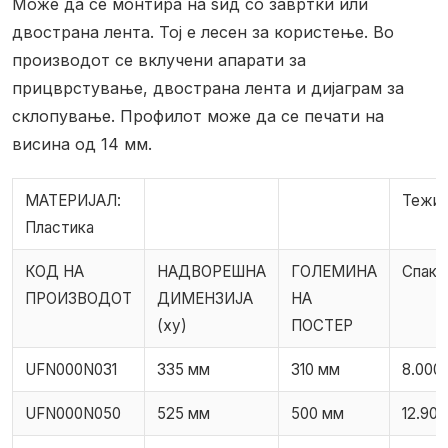
Може да се монтира на ѕид со завртки или
двострана лента.
Тој е лесен за користење.
Во
производот се вклучени апарати за
прицврстување, двострана лента и дијаграм за
склопување.
Профилот може да се печати на
висина од 14 мм.
МАТЕРИЈАЛ:
Тежин
Пластика
КОД НА
НАДВОРЕШНА
ГОЛЕМИНА
Спаку
ПРОИЗВОДОТ
ДИМЕНЗИЈА
НА
(xy)
ПОСТЕР
UFN000N031
335 мм
310 мм
8.000 
UFN000N050
525 мм
500 мм
12.900