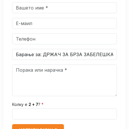
Колку е
2 + 7
?
*