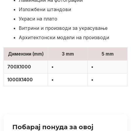
Ламинации на фотографии
Изложбени штандови
Украси на плато
Витрини и производи за украсување
Архитектонски модели на производи
Димензии (mm)
3 mm
5 mm
700X1000
•
•
1000X1400
•
•
Побарај понуда за овој