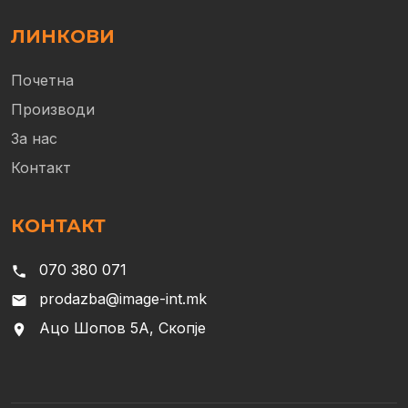
ЛИНКОВИ
Почетна
Производи
За нас
Контакт
КОНТАКТ
070 380 071
phone
prodazba@image-int.mk
email
Ацо Шопов 5А, Скопје
location_on