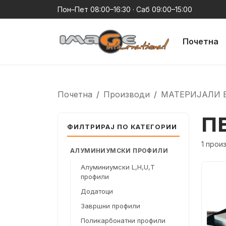
Пон–Пет 08:00–16:30 · Саб 09:00–15:00
Почетна
Почетна
Производи
МАТЕРИЈАЛИ 
П
ФИЛТРИРАЈ ПО КАТЕГОРИИ
1 прои
АЛУМИНИУМСКИ ПРОФИЛИ
Алуминиумски L,H,U,T
профили
Додатоци
Завршни профили
Поликарбонатни профили