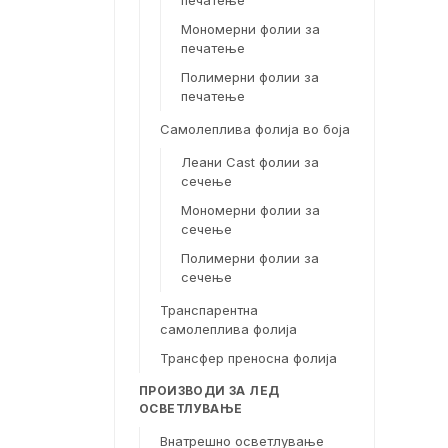
печатење
Мономерни фолии за
печатење
Полимерни фолии за
печатење
Самолеплива фолија во боја
Леани Cast фолии за
сечење
Мономерни фолии за
сечење
Полимерни фолии за
сечење
Транспарентна
самолеплива фолија
Трансфер преносна фолија
ПРОИЗВОДИ ЗА ЛЕД
ОСВЕТЛУВАЊЕ
Внатрешно осветлување