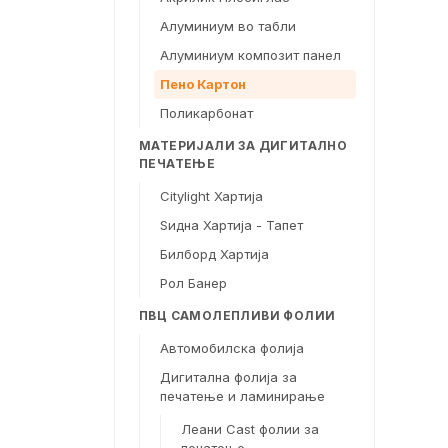
Алуминиум во табли
Алуминиум композит панел
Пено Картон
Поликарбонат
МАТЕРИЈАЛИ ЗА ДИГИТАЛНО
ПЕЧАТЕЊЕ
Citylight Хартија
Ѕидна Хартија - Тапет
Билборд Хартија
Рол Банер
ПВЦ САМОЛЕПЛИВИ ФОЛИИ
Автомобилска фолија
Дигитална фолија за
печатење и ламинирање
Леани Cast фолии за