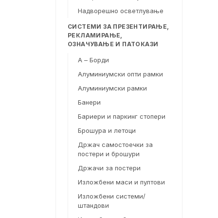
Надворешно осветлување
СИСТЕМИ ЗА ПРЕЗЕНТИРАЊЕ,
РЕКЛАМИРАЊЕ,
ОЗНАЧУВАЊЕ И ПАТОКАЗИ
А – Борди
Алуминиумски опти рамки
Алуминиумски рамки
Банери
Бариери и паркинг стопери
Брошура и летоци
Држач самостоечки за
постери и брошури
Држачи за постери
Изложбени маси и пултови
Изложбени системи/
штандови