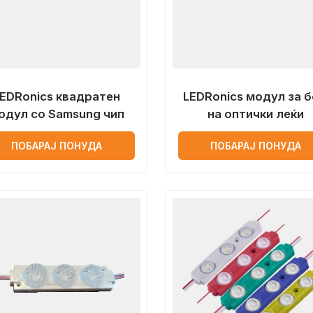
LEDRonics квадратен
LEDRonics модул за б
одул со Samsung чип
на оптички леќи
ПОБАРАЈ ПОНУДА
ПОБАРАЈ ПОНУДА