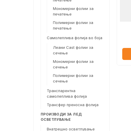
печатење
Мономерни фолии за
печатење
Полимерни фолии за
печатење
Самолеплива фолија во боја
Леани Cast фолии за
сечење
Мономерни фолии за
сечење
Полимерни фолии за
сечење
Транспарентна
самолеплива фолија
Трансфер преносна фолија
ПРОИЗВОДИ ЗА ЛЕД
ОСВЕТЛУВАЊЕ
Внатрешно осветлување