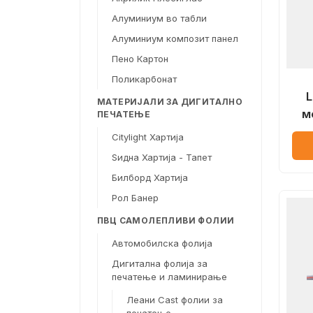
Алуминиум во табли
Алуминиум композит панел
Пено Картон
Поликарбонат
МАТЕРИЈАЛИ ЗА ДИГИТАЛНО
м
ПЕЧАТЕЊЕ
Citylight Хартија
Ѕидна Хартија - Тапет
Билборд Хартија
Рол Банер
ПВЦ САМОЛЕПЛИВИ ФОЛИИ
Автомобилска фолија
Дигитална фолија за
печатење и ламинирање
Леани Cast фолии за