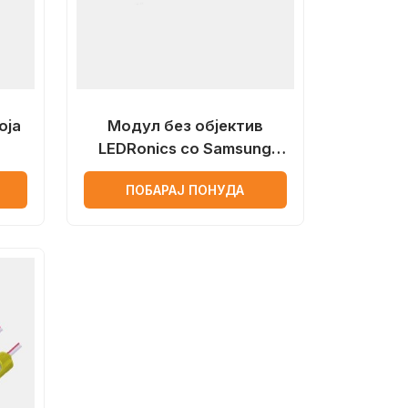
оја
Модул без објектив
LEDRonics со Samsung
лед чип
ПОБАРАЈ ПОНУДА