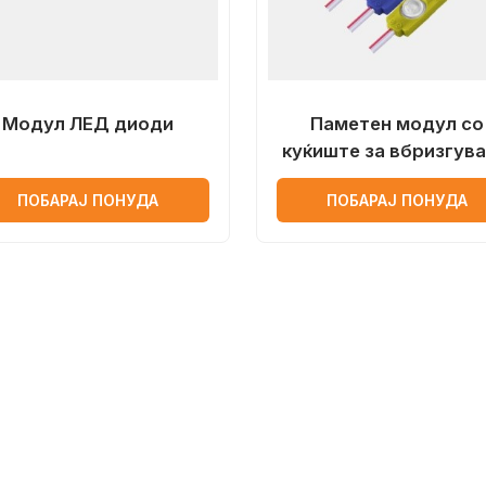
Модул ЛЕД диоди
Паметен модул со
куќиште за вбризгув
2835 со LED диоди 
ПОБАРАЈ ПОНУДА
ПОБАРАЈ ПОНУДА
оптички леќи