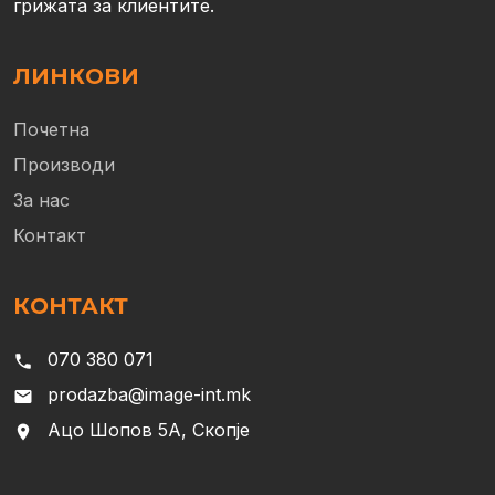
грижата за клиентите.
ЛИНКОВИ
Почетна
Производи
За нас
Контакт
КОНТАКТ
070 380 071
phone
prodazba@image-int.mk
email
Ацо Шопов 5А, Скопје
location_on