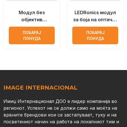
Модул без
LEDRonics модул
објектив
за боја на оптички
LEDRonics со
леќи
ПОБАРАЈ
ПОБАРАЈ
Samsung лед чип
ПОНУДА
ПОНУДА
IMAGE INTERNACIONAL
Имиџ Интернационал ДОО е лидер компанија во
регионот. Успехот не се должи само на моќта на
врвните брендови кои се застапуваат, туку и на
посветениот начин на работа на локалниот тим и