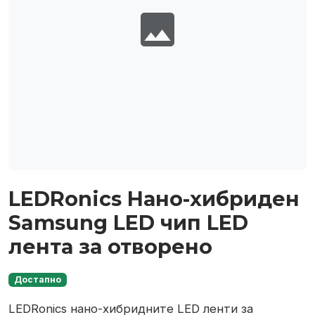
image
LEDRonics Нано-хибриден
Samsung LED чип LED
лента за отворено
Достапно
LEDRonics нано-хибридните LED ленти за