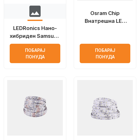
image
Osram Chip
Внатрешна LED
LEDRonics Нано-
лента
хибриден Samsung
LED чип LED лента
ПОБАРАЈ
ПОБАРАЈ
за отворено
ПОНУДА
ПОНУДА