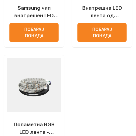
Samsung чип
Внатрешна LED
внатрешен LED
лента од
лента
попаметна
ПОБАРАЈ
ПОБАРАЈ
економска серија-
ПОНУДА
ПОНУДА
SMARTER
Попаметна RGB
LED лента -