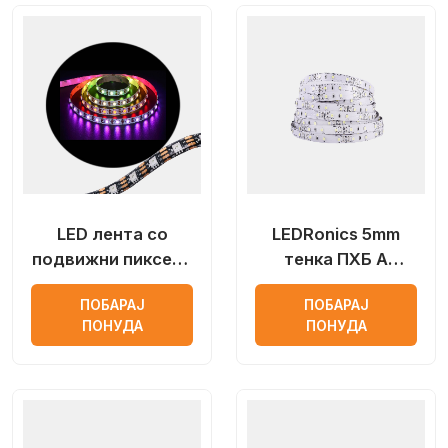
LED лента со
LEDRonics 5mm
подвижни пиксели
тенка ПХБ А
LEDRonics
квалитетна 2835
ПОБАРАЈ
ПОБАРАЈ
LED лента за
ПОНУДА
ПОНУДА
затворен простор