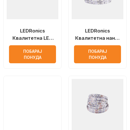
LEDRonics
LEDRonics
Квалитетна LED
Квалитетна нано-
лента за затворен
хибридна
ПОБАРАЈ
ПОБАРАЈ
простор
надворешна LED
ПОНУДА
ПОНУДА
лента