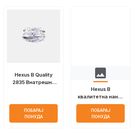
image
Hexus B Quality
2835 Внатрешна
Hexus B
LED лента
квалитетна нано-
хибридна LED
ПОБАРАЈ
ПОБАРАЈ
лента за отворено
ПОНУДА
ПОНУДА