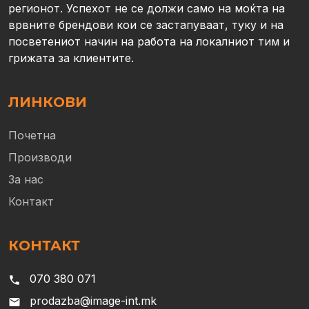
регионот. Успехот не се должи само на моќта на
врвните брендови кои се застапуваат, туку и на
посветениот начин на работа на локалниот тим и
грижата за клиентите.
ЛИНКОВИ
Почетна
Производи
За нас
Контакт
КОНТАКТ
070 380 071
phone
prodazba@image-int.mk
email