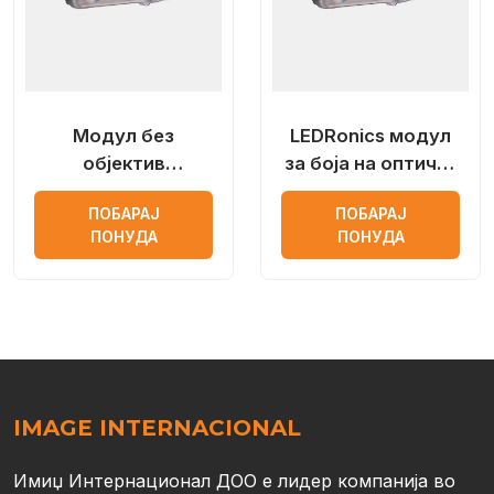
Модул без
LEDRonics модул
објектив
за боја на оптички
LEDRonics со
леќи
ПОБАРАЈ
ПОБАРАЈ
Samsung лед чип
ПОНУДА
ПОНУДА
IMAGE INTERNACIONAL
Имиџ Интернационал ДОО е лидер компанија во