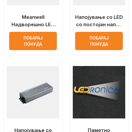
Meanwell
Напојување со LED
Надворешно LED
со постојан напон
напојување
на отворено Hexus
ПОБАРАЈ
ПОБАРАЈ
ПОНУДА
ПОНУДА
Напојување со
Паметно