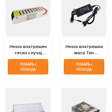
Hexus внатрешен
Hexus внатрешна
тесен случај
маса Тип
Напојување со LED
Константен напон
ПОБАРАЈ
ПОБАРАЈ
со постојан напон
LED напојување
ПОНУДА
ПОНУДА