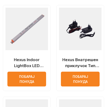
Hexus Indoor
Hexus Внатрешен
LightBox LED
приклучок Тип
напојување
Константен напон
ПОБАРАЈ
ПОБАРАЈ
LED напојување
ПОНУДА
ПОНУДА