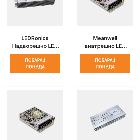
LEDRonics
Meanwell
Надворешно LED
внатрешно LED
напојување со
напојување
ПОБАРАЈ
ПОБАРАЈ
постојан напон
ПОНУДА
ПОНУДА