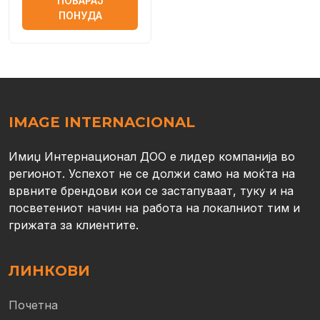
ПОБАРАЈ
напојување со
ПОНУДА
постојан напон
IMAGE INTERNACIONAL
Имиџ Интернационал ДОО е лидер компанија во
регионот. Успехот не се должи само на моќта на
врвните брендови кои се застапуваат, туку и на
посветениот начин на работа на локалниот тим и
грижата за клиентите.
ЛИНКОВИ
Почетна