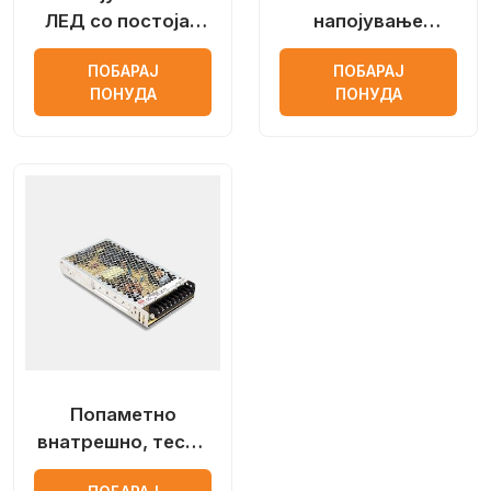
ЛЕД со постојан
напојување
напон на
LEDRonics
ПОБАРАЈ
ПОБАРАЈ
отворено Moso
ПОНУДА
ПОНУДА
Попаметно
внатрешно, тесно
куќиште, LED