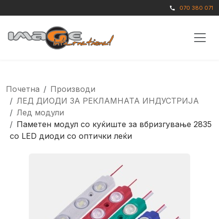
070 380 071
call
Почетна
Производи
ЛЕД ДИОДИ ЗА РЕКЛАМНАТА ИНДУСТРИЈА
Лед модули
Паметен модул со куќиште за вбризгување 2835
со LED диоди со оптички леќи