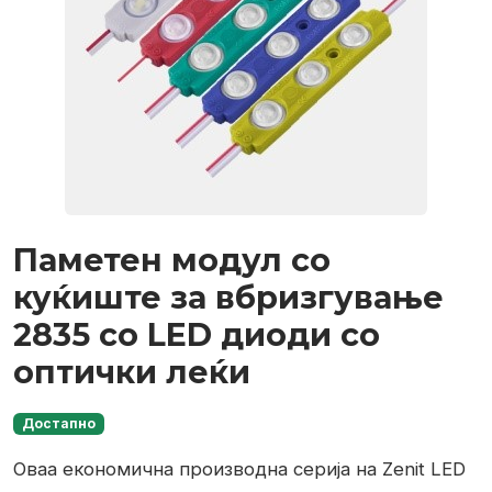
Паметен модул со
куќиште за вбризгување
2835 со LED диоди со
оптички леќи
Достапно
Оваа економична производна серија на Zenit LED