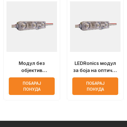
Модул без
LEDRonics модул
објектив
за боја на оптички
LEDRonics со
леќи
ПОБАРАЈ
ПОБАРАЈ
Samsung лед чип
ПОНУДА
ПОНУДА