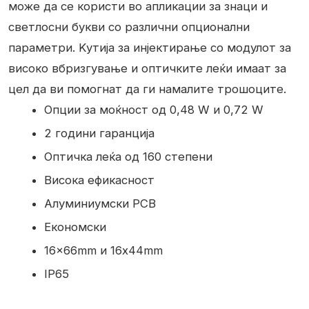
може да се користи во апликации за знаци и
светлосни букви со различни опционални
параметри. Kутија за инјектирање со модулот за
високо вбризгување и оптичките леќи имаат за
цел да ви помогнат да ги намалите трошоците.
Опции за моќност од 0,48 W и 0,72 W
2 години гаранција
Оптичка леќа од 160 степени
Висока ефикасност
Алуминиумски PCB
Економски
16x66mm и 16x44mm
IP65