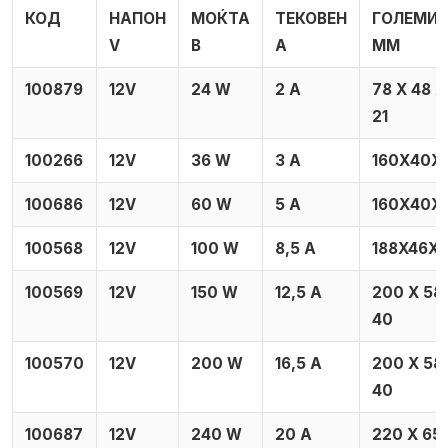
КОД
НАПОН
МОЌТА
ТЕКОВЕН
ГОЛЕМИ
V
В
А
MM
100879
12V
24 W
2 А
78 X 48 X
21
100266
12V
36 W
3 А
160Х40Х
100686
12V
60 W
5 А
160Х40Х
100568
12V
100 W
8,5 А
188X46X
100569
12V
150 W
12,5 А
200 X 58
40
100570
12V
200 W
16,5 А
200 X 58
40
100687
12V
240 W
20 А
220 X 65