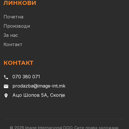
ЛИНКОВИ
Почетна
Производи
За нас
Контакт
КОНТАКТ
070 380 071
phone
prodazba@image-int.mk
email
Ацо Шопов 5А, Скопје
location_on
© 2026 Image Internacional DOO. Сите права задржани.