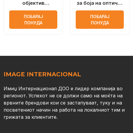
објектив
за боја на оптички
LEDRonics со
леќи
ПОБАРАЈ
ПОБАРАЈ
Samsung лед чип
ПОНУДА
ПОНУДА
IMAGE INTERNACIONAL
Имиџ Интернационал ДОО е лидер компанија во
регионот. Успехот не се должи само на моќта на
врвните брендови кои се застапуваат, туку и на
посветениот начин на работа на локалниот тим и
грижата за клиентите.