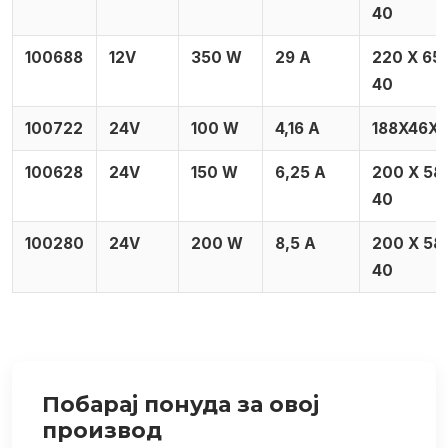
40
100688
12V
350 W
29 А
220 X 65
40
100722
24V
100 W
4,16 А
188X46X
100628
24V
150 W
6,25 А
200 X 58
40
100280
24V
200 W
8,5 А
200 X 58
40
Побарај понуда за овој
производ