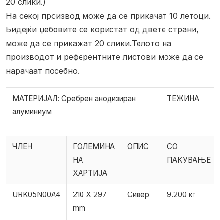
20 слики.)
На секој производ може да се прикачат 10 летоци.
Бидејќи џебовите се користат од двете страни,
може да се прикажат 20 слики.
Телото на
производот и референтните листови може да се
нарачаат посебно.
МАТЕРИЈАЛ: Сребрен анодизиран
ТЕЖИНА
алуминиум
ЧЛЕН
ГОЛЕМИНА
ОПИС
СО
НА
ПАКУВАЊЕ
ХАРТИЈА
URK05N00A4
210 X 297
Сивер
9.200 кг
mm