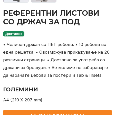
РЕФЕРЕНТНИ ЛИСТОВИ
СО ДРЖАЧ ЗА ПОД
Достапно
• Челичен држач со ПЕТ џебови.
• 10 џебови во
една решетка.
• Овозможува прикажување на 20
различни страници.
• Достапно за употреба со
држачи за брошури.
• Ве молиме не заборавајте
да нарачате џебови за постери и Tab & Insets.
ГОЛЕМИНИ
A4 (210 X 297 mm)