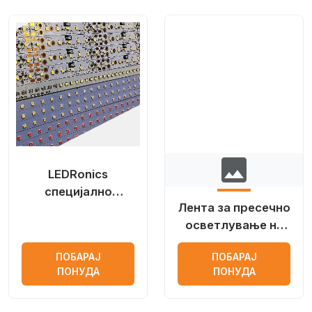
image
LEDRonics
специјално
Лента за пресечно
издание LED
осветлување на
шипки
LED чип на
ПОБАРАЈ
ПОБАРАЈ
Samsung
ПОНУДА
ПОНУДА